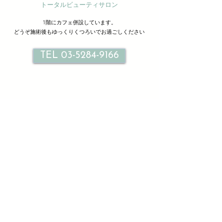
トータルビューティサロン
1階にカフェ併設しています。
どうぞ施術後もゆっくりくつろいでお過ごしください
TEL 03-5284-9166
サロン情報
Le petit bonheur
ル プティ ボヌール北千住
東京都足立区千住旭町３３-２ １F ２F
TEL
03-5284-9166