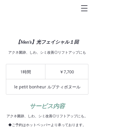
トータルビュ-
ティサロン
Le petit bonheur
【Men's】光フェイシャル１回
アクネ菌跡、しわ、シミ改善◎リフトアップにも
7,700
円
1時間
1
￥7,700
時
le petit bonheur ルプティボヌール
サービス内容
アクネ菌跡、しわ、シミ改善◎リフトアップにも。
◆ご予約はホットペッパーより承っております。