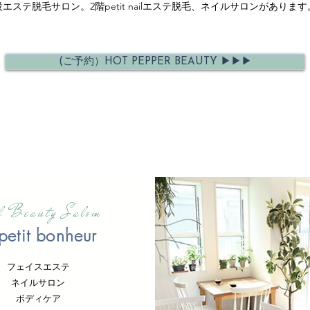
併設エステ脱毛サロン。2階petit nailエステ脱毛、ネイルサロンがありま
(ご予約）HOT PEPPER BEAUTY ▶︎▶︎▶︎
al Beauty Salom
petit bonheur
フェイスエステ
ネイルサロン
ボディケア