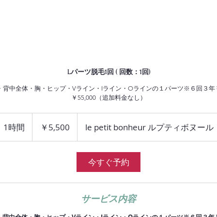
r
HOME
NEWS
SALON
MENU
RESERV
Lパーツ脱毛1回 ( 回数：1回)
背中全体・胸・ヒップ・Vライン・Iライン・Oラインの１パーツ※６回３年￥2
￥55,000（追加料金なし）
5,500
円
1時間
1
￥5,500
le petit bonheur ルプティボヌール
時
今すぐ予約
サービス内容