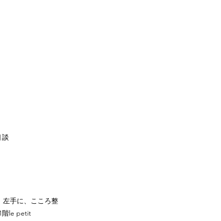
相談
）左手に、こころ整
 petit