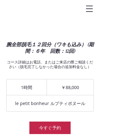
トータルビュ-
ティサロン
Le petit bonheur
腕全部脱毛１２回分（ワキも込み） (期
間：６年 回数：12回)
コース詳細はお電話、またはご来店の際ご相談くだ
さい（脱毛完了しなかった場合の追加料金なし）
88,000
円
1時間
1
￥88,000
時
le petit bonheur ルプティボヌール
今すぐ予約