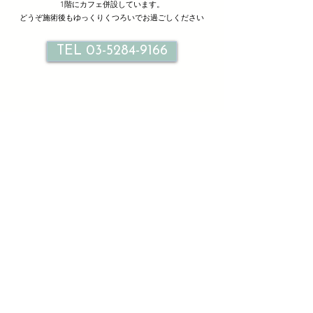
1階にカフェ併設しています。
どうぞ施術後もゆっくりくつろいでお過ごしください
TEL 03-5284-9166
サロン情報
Le petit bonheur
ル プティ ボヌール北千住
東京都足立区千住旭町３３-２ １F ２F
TEL
03-5284-9166
火曜日～日曜日10：00～21：00（最終受付20：00）
時間外別途相談