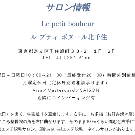
サロン情報
Le petit bonheur
ル プティ ボヌール北千住
東京都足立区千住旭町３３-２ １F ２F
TEL 03-5284-9166
曜日～日曜日10：00～21：00（最終受付20：00）時間外別途
月曜定休日（定休外別途相談承ります）
Visa／Mastercard／SAISON
近隣にコインパーキング有
大口）を出て、学園通りを直進します。右手に、お多福（お好み焼き店
ころ整骨院の角を左に曲がります。そのまま100mくらい進むと右手に1階le
併設エステ脱毛サロン。2階petit nailエステ脱毛、ネイルサロンがありま