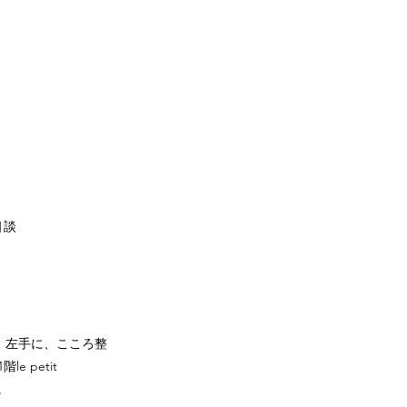
相談
）左手に、こころ整
 petit
す。