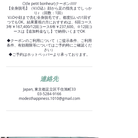
◎(le petit bonheur)クーポン/////
【全身脱毛】（V.I.O込）顔から足の指先までしっか
り♪ （回数：1回）
V.I.Oや顔まで含む全身脱毛です。都度払いの1回ず
つでもOK。結果重視の方におすすめは、6回コース
3年￥167,400/12回コース6年￥237,600。※12回コ
ースは【追加料金なし】で納得いくまでOK
◆クーポンのご利用について（ご提示条件、ご利用
条件、有効期限等についてはご予約時にご確認くだ
さい）
◆ご予約はホットペッパーより承っております。
連絡先
Japan, 東京都足立区千住旭町33
03-5284-9166
modesthappiness.1010@gmail.com