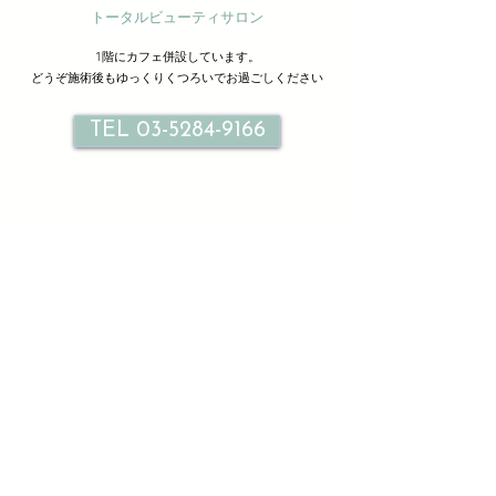
トータルビューティサロン
1階にカフェ併設しています。
どうぞ施術後もゆっくりくつろいでお過ごしください
TEL 03-5284-9166
サロン情報
Le petit bonheur
ル プティ ボヌール北千住
東京都足立区千住旭町３３-２ １F ２F
TEL
03-5284-9166