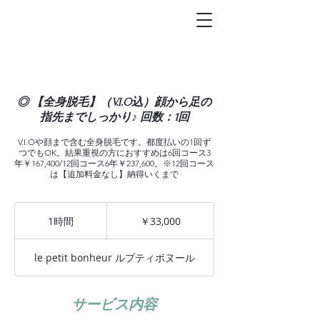
トータルビュ-
ティサロン
Le petit bonheur
◎ 【全身脱毛】（V.I.O込）顔から足の
指先までしっかり♪ 回数：1回
V.I.Oや顔まで含む全身脱毛です。都度払いの1回ず
つでもOK。結果重視の方におすすめは6回コース3
年￥167,400/12回コース6年￥237,600。※12回コース
は【追加料金なし】納得いくまで
33,000
円
1時間
1
￥33,000
時
le petit bonheur ルプティボヌール
サービス内容