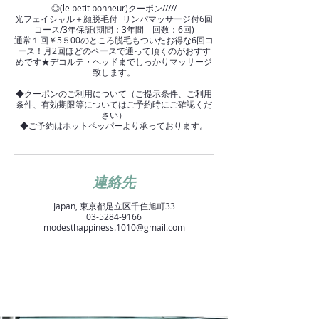
◎(le petit bonheur)クーポン/////
光フェイシャル＋顔脱毛付+リンパマッサージ付6回
コース/3年保証(期間：3年間 回数：6回)
通常１回￥5５00のところ脱毛もついたお得な6回コ
ース！月2回ほどのペースで通って頂くのがおすす
めです★デコルテ・ヘッドまでしっかりマッサージ
致します。
◆クーポンのご利用について（ご提示条件、ご利用
条件、有効期限等についてはご予約時にご確認くだ
さい）
◆ご予約はホットペッパーより承っております。
連絡先
Japan, 東京都足立区千住旭町33
03-5284-9166
modesthappiness.1010@gmail.com