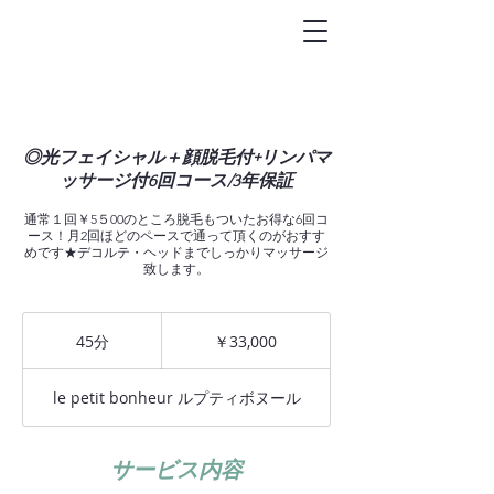
トータルビュ-
ティサロン
Le petit bonheur
◎光フェイシャル＋顔脱毛付+リンパマ
ッサージ付6回コース/3年保証
通常１回￥5５00のところ脱毛もついたお得な6回コ
ース！月2回ほどのペースで通って頂くのがおすす
めです★デコルテ・ヘッドまでしっかりマッサージ
致します。
33,000
円
45分
4
￥33,000
5
分
le petit bonheur ルプティボヌール
サービス内容