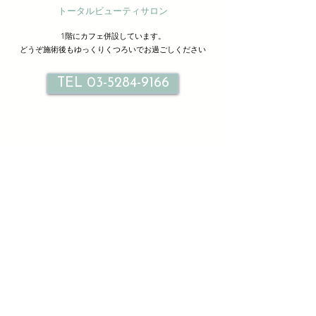
トータルビューティサロン
1階にカフェ併設しています。
どうぞ施術後もゆっくりくつろいでお過ごしください
TEL 03-5284-9166
サロン情報
Le petit bonheur
ル プティ ボヌール北千住
東京都足立区千住旭町３３-２ １F ２F
TEL
03-5284-9166