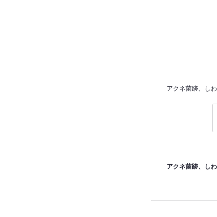
トータルビュ-
ティサロン
Le petit bonheu
アクネ菌跡、しわ
アクネ菌跡、しわ