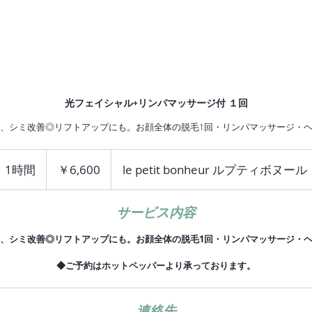
r
HOME
NEWS
SALON
MENU
RESERV
光フェイシャル+リンパマッサージ付 １回
、シミ改善◎リフトアップにも。お顔全体の脱毛1回・リンパマッサージ・
6,600
円
1時間
1
￥6,600
le petit bonheur ルプティボヌール
時
サービス内容
、シミ改善◎リフトアップにも。お顔全体の脱毛1回・リンパマッサージ・
◆ご予約はホットペッパーより承っております。
連絡先