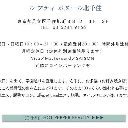
ル プティ ボヌール北千住
東京都足立区千住旭町３３-２ １F ２F
TEL 03-5284-9166
曜日～日曜日10：00～21：00（最終受付20：00）時間外別途
月曜定休日（定休外別途相談承ります）
Visa／Mastercard／SAISON
近隣にコインパーキング有
大口）を出て、学園通りを直進します。右手に、お多福（お好み焼き店
ころ整骨院の角を左に曲がります。そのまま100mくらい進むと右手に1階le
併設エステ脱毛サロン。2階petit nailエステ脱毛、ネイルサロンがありま
(ご予約）HOT PEPPER BEAUTY ▶︎▶︎▶︎