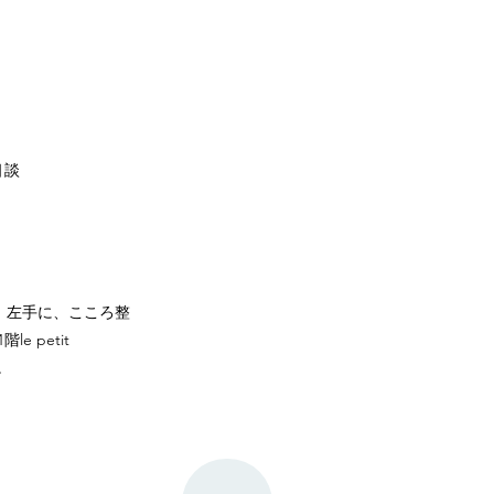
相談
）左手に、こころ整
 petit
す。