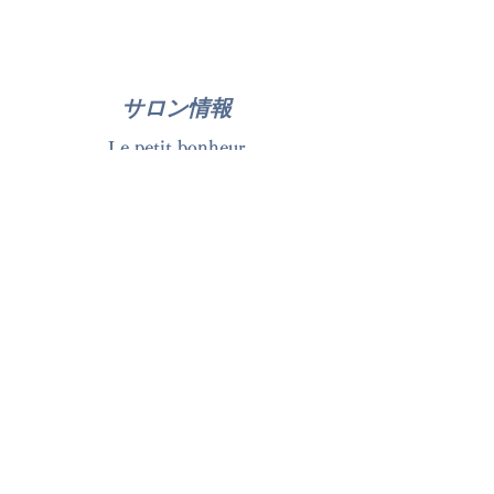
サロン情報
Le petit bonheur
ル プティ ボヌール北千住
東京都足立区千住旭町３３-２ １F ２F
TEL
03-5284-9166
火曜日～日曜日10：00～21：00（最終受付20：00）
時間外別途相談
月曜定休日（定休外別途相談承ります）
Visa／Mastercard／SAISON
近隣にコインパーキング有
(ご予約）HOT PEPPER BEAUTY ▶︎▶︎▶︎
北千住駅東口（電大口）を出て、学園通りを直進します。右手に、お