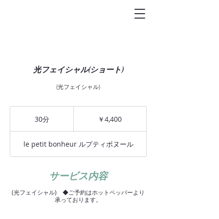
トータルビュ-
ティサロン
Le petit bonheur
光フェイシャル(ショート)
(光フェイシャル)
4,400
円
30分
3
￥4,400
0
分
le petit bonheur ルプティボヌール
サービス内容
(光フェイシャル) ◆ご予約はホットペッパーより
承っております。