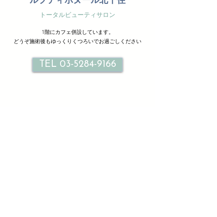
ルプティボヌール北千住
トータルビューティサロン
1階にカフェ併設しています。
どうぞ施術後もゆっくりくつろいでお過ごしください
TEL 03-5284-9166
サロン情報
Le petit bonheur
ル プティ ボヌール北千住
東京都足立区千住旭町３３-２ １F ２F
TEL
03-5284-9166