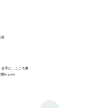
相談
）左手に、こころ整
 petit
す。