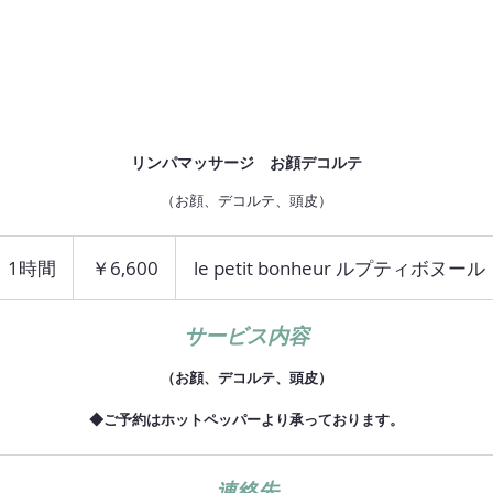
r
HOME
NEWS
SALON
MENU
RESERV
リンパマッサージ お顔デコルテ
（お顔、デコルテ、頭皮）
6,600
円
1時間
1
￥6,600
le petit bonheur ルプティボヌール
時
サービス内容
（お顔、デコルテ、頭皮）
◆ご予約はホットペッパーより承っております。
連絡先