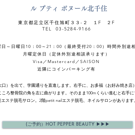
ル プティ ボヌール北千住
東京都足立区千住旭町３３-２ １F ２F
TEL 03-5284-9166
曜日～日曜日10：00～21：00（最終受付20：00）時間外別途
月曜定休日（定休外別途相談承ります）
Visa／Mastercard／SAISON
近隣にコインパーキング有
大口）を出て、学園通りを直進します。右手に、お多福（お好み焼き店
ころ整骨院の角を左に曲がります。そのまま100mくらい進むと右手に1階le
併設エステ脱毛サロン。2階petit nailエステ脱毛、ネイルサロンがありま
(ご予約）HOT PEPPER BEAUTY ▶︎▶︎▶︎