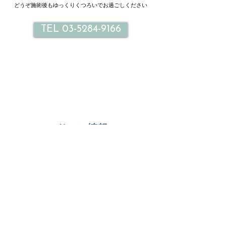
どうぞ施術後もゆっくりくつろいでお過ごしください
TEL 03-5284-9166
サロン情報
Le petit bonheur
ル プティ ボヌール北千住
東京都足立区千住旭町３３-２ １F ２F
TEL
03-5284-9166
火曜日～日曜日10：00～21：00（最終受付20：00）
時間外別途相談
月曜定休日（定休外別途相談承ります）