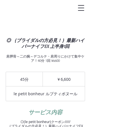
トータルビュ-
ティサロン
Le petit bonheur
◎ ｛ブライダルの方必見！｝最新ハイ
パーナイフEX 上半身1回
肩胛骨～二の腕～デコルテ・肩周りにかけて集中ケ
ア！40分 1回 ¥6600
6,600
円
45分
4
￥6,600
5
分
le petit bonheur ルプティボヌール
サービス内容
◎(le petit bonheur)クーポン/////
｛ブライダルの方必見！｝最新ハイパーナイフEX