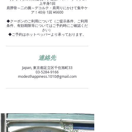
上半身1回
肩胛骨～二の腕～デコルテ・肩周りにかけて集中ケ
ア！40分 1回 ¥6600
◆クーポンのご利用について（ご提示条件、ご利用
条件、有効期限等についてはご予約時にご確認くだ
さい）
◆ご予約はホットペッパーより承っております。
連絡先
Japan, 東京都足立区千住旭町33
03-5284-9166
modesthappiness.1010@gmail.com