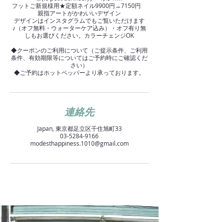
フットご新規様用★定額ネイル9900円→7150円
親指アートがかわいいデザイン
デザインはインスタグラムでもご覧いただけます
♪（オフ無料・ウォーターケア込み）・オフ有り無
しもお選びください。カラーチェンジOK
◆クーポンのご利用について（ご提示条件、ご利用
条件、有効期限等についてはご予約時にご確認くだ
さい）
◆ご予約はホットペッパーより承っております。
連絡先
Japan, 東京都足立区千住旭町33
03-5284-9166
modesthappiness.1010@gmail.com