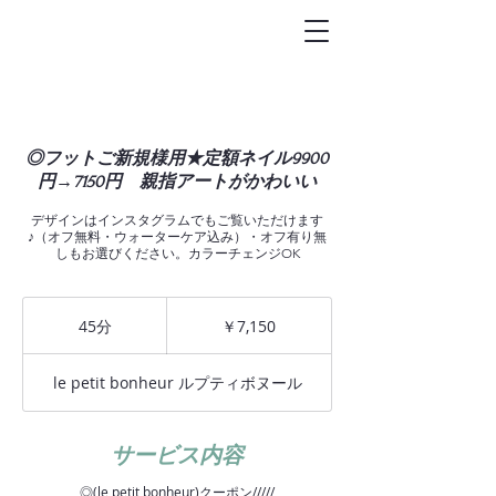
トータルビュ-
ティサロン
Le petit bonheur
◎フットご新規様用★定額ネイル9900
円→7150円 親指アートがかわいい
デザインはインスタグラムでもご覧いただけます
♪（オフ無料・ウォーターケア込み）・オフ有り無
しもお選びください。カラーチェンジOK
7,150
円
45分
4
￥7,150
5
分
le petit bonheur ルプティボヌール
サービス内容
◎(le petit bonheur)クーポン/////