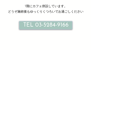
1階にカフェ併設しています。
どうぞ施術後もゆっくりくつろいでお過ごしください
TEL 03-5284-9166
サロン情報
Le petit bonheur
ル プティ ボヌール北千住
東京都足立区千住旭町３３-２ １F ２F
TEL
03-5284-9166
火曜日～日曜日10：00～21：00（最終受付20：00）