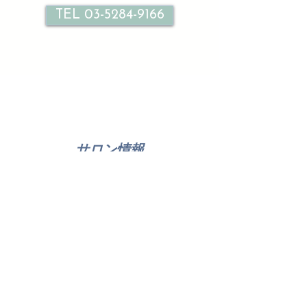
TEL 03-5284-9166
サロン情報
Le petit bonheur
ル プティ ボヌール北千住
東京都足立区千住旭町３３-２ １F ２F
TEL
03-5284-9166
火曜日～日曜日10：00～21：00（最終受付20：00）
時間外別途相談
月曜定休日（定休外別途相談承ります）
Visa／Mastercard／SAISON
近隣にコインパーキング有