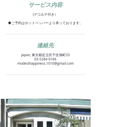
サービス内容
(デコルテ付き）
◆ご予約はホットペッパーより承っております。
連絡先
Japan, 東京都足立区千住旭町33
03-5284-9166
modesthappiness.1010@gmail.com