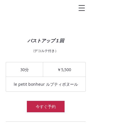
トータルビュ-
ティサロン
Le petit bonheur
バストアップ１回
(デコルテ付き）
5,500
円
30分
3
￥5,500
0
分
le petit bonheur ルプティボヌール
今すぐ予約