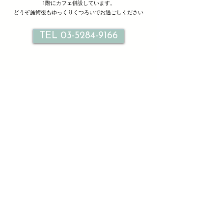
1階にカフェ併設しています。
どうぞ施術後もゆっくりくつろいでお過ごしください
TEL 03-5284-9166
サロン情報
Le petit bonheur
ル プティ ボヌール北千住
東京都足立区千住旭町３３-２ １F ２F
TEL
03-5284-9166
火曜日～日曜日10：00～21：00（最終受付20：00）
時間外別途相談