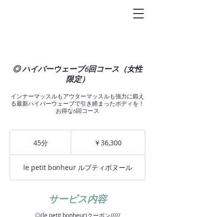
トータルビュ-
ティサロン
Le petit bonheur
◎ ハイパーウェーブ6回コース（女性
限定）
インナーマッスルもアウターマッスルも強力に鍛え
る最新ハイパーウェーブで引き締まったボディを！
お得な6回コース
36,300
円
45分
4
￥36,300
5
分
le petit bonheur ルプティボヌール
サービス内容
◎(le petit bonheur)クーポン/////