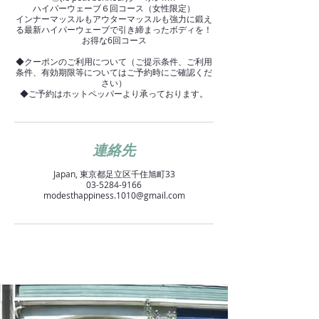
ハイパーウェーブ６回コース（女性限定）
インナーマッスルもアウターマッスルも強力に鍛え
る最新ハイパーウェーブで引き締まったボディを！
お得な6回コース
◆クーポンのご利用について（ご提示条件、ご利用
条件、有効期限等についてはご予約時にご確認くだ
さい）
◆ご予約はホットペッパーより承っております。
連絡先
Japan, 東京都足立区千住旭町33
03-5284-9166
modesthappiness.1010@gmail.com