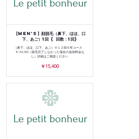
【Men's】顔脱毛（鼻下、ほほ、口
下、あご）1回 ( 回数：1回)
（鼻下、ほほ、口下、あご）※１２回６年コース
￥154,000（脱毛完了しなかった場合の追加料金な
し）詳細はご相談ください
15,400
￥15,400
円