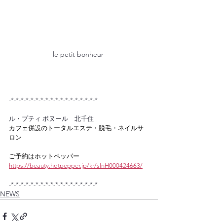
le petit bonheur 
-*-*-*-*-*-*-*-*-*-*-*-*-*-*-*-*-*-*
ル・プティ ボヌール　北千住
カフェ併設のトータルエステ・脱毛・ネイルサ
ロン
ご予約はホットペッパー
https://beauty.hotpepper.jp/kr/slnH000424663/
-*-*-*-*-*-*-*-*-*-*-*-*-*-*-*-*-*-*
NEWS