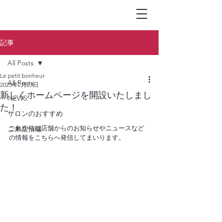
トータルビュ-
ティサロン
Le petit bonheur
記事
All Posts
Le petit bonheur
All Posts
2025年2月23日
新しくホームページを開設いたしまし
NEWS
た！
サロンのおすすめ
ご来店情報
これからは店舗からのお知らせやニュースなど
の情報をこちらへ発信してまいります。